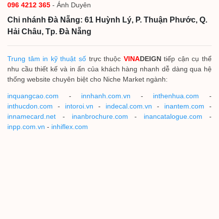
096 4212 365
- Ánh Duyên
Chi nhánh Đà Nẵng: 61 Huỳnh Lý, P. Thuận Phước, Q.
Hải Châu, Tp. Đà Nẵng
Trung tâm in kỹ thuật số
trực thuộc
VINA
DEIGN
tiếp cận cụ thể
nhu cầu thiết kế và in ấn của khách hàng nhanh dễ dàng qua hệ
thống website chuyên biệt cho Niche Market ngành:
inquangcao.com
-
innhanh.com.vn
-
inthenhua.com
-
inthucdon.com
-
intoroi.vn
-
indecal.com.vn
-
inantem.com
-
innamecard.net
-
inanbrochure.com
-
inancatalogue.com
-
inpp.com.vn
-
inhiflex.com