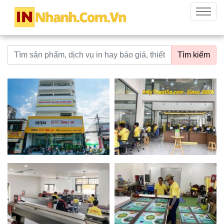
innhanh.com.vn
Menu
Từ khoá tìm kiếm
Tìm kiếm